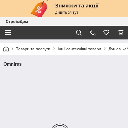
СтроімДом
Товари та послуги
Інші сантехнічні товари
Душові ка
Omnires