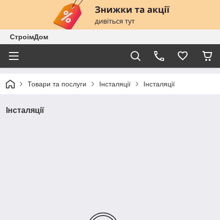
СтроімДом
Товари та послуги
Інсталяції
Інсталяції
Інсталяції