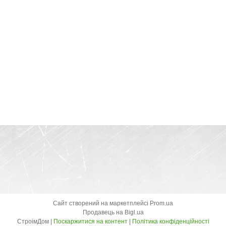
Сайт створений на маркетплейсі
Prom.ua
Продавець на Bigl.ua
СтроімДом |
Поскаржитися на контент
|
Політика конфіденційності