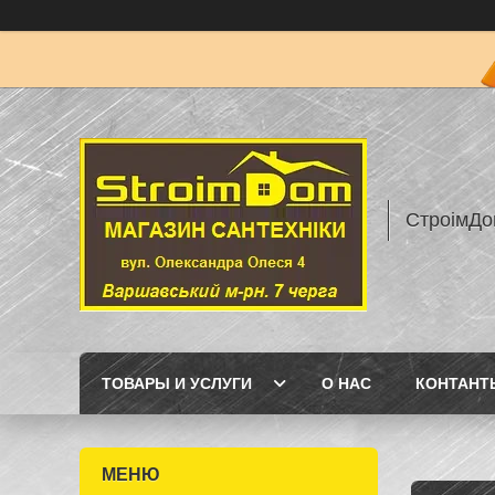
СтроімДо
ТОВАРЫ И УСЛУГИ
О НАС
КОНТАНТ