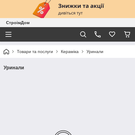
СтроімДом
Товари та послуги
Кераміка
Уринали
Уринали