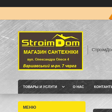
СтроімДо
ТОВАРЫ И УСЛУГИ
О НАС
КОНТАНТ