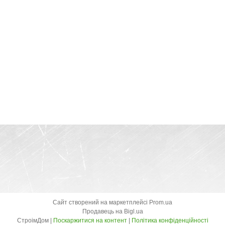
Сайт створений на маркетплейсі
Prom.ua
Продавець на Bigl.ua
СтроімДом |
Поскаржитися на контент
|
Політика конфіденційності