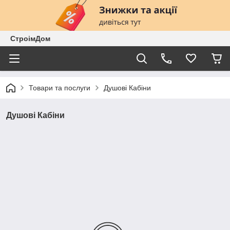
СтроімДом
Товари та послуги
Душові Кабіни
Душові Кабіни