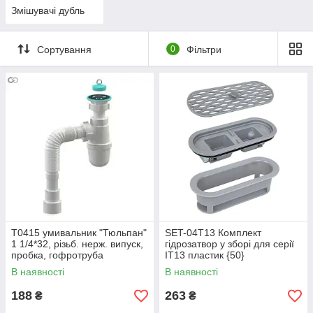
Змішувачі дубль
Сортування
0
Фільтри
Т0415 умивальник "Тюльпан"
SET-04T13 Комплект
1 1/4*32, різьб. нерж. випуск,
гідрозатвор у зборі для серії
пробка, гофротруба
IT13 пластик {50}
32*32/40/50{30}
В наявності
В наявності
188
263
₴
₴