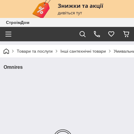
СтроімДом
Товари та послуги
Інші сантехнічні товари
Умивальни
Omnires