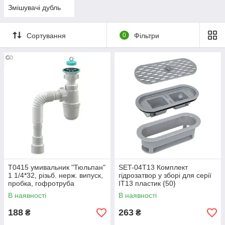
Змішувачі дубль
Сортування
0
Фільтри
Т0415 умивальник "Тюльпан"
SET-04T13 Комплект
1 1/4*32, різьб. нерж. випуск,
гідрозатвор у зборі для серії
пробка, гофротруба
IT13 пластик {50}
32*32/40/50{30}
В наявності
В наявності
188
263
₴
₴