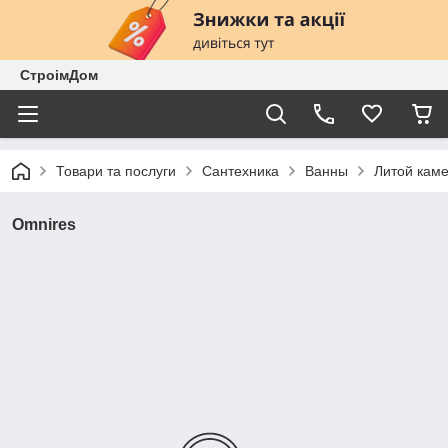
СтроімДом
Товари та послуги
Сантехника
Ванны
Литой кам
Omnires