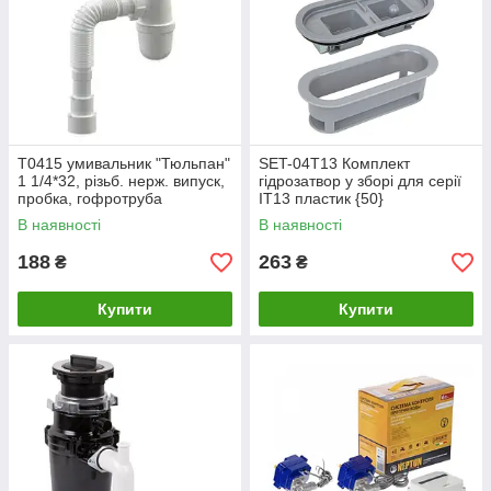
Т0415 умивальник "Тюльпан"
SET-04T13 Комплект
1 1/4*32, різьб. нерж. випуск,
гідрозатвор у зборі для серії
пробка, гофротруба
IT13 пластик {50}
32*32/40/50{30}
В наявності
В наявності
188
263
₴
₴
Купити
Купити