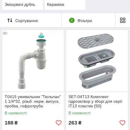
Змішувачі дубль
Кераміка
Сортування
0
Фільтри
Т0415 умивальник "Тюльпан"
SET-04T13 Комплект
1 1/4*32, різьб. нерж. випуск,
гідрозатвор у зборі для серії
пробка, гофротруба
IT13 пластик {50}
32*32/40/50{30}
В наявності
В наявності
188
263
₴
₴