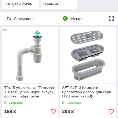
Змішувачі дубль
Кераміка
Сортування
0
Фільтри
Т0415 умивальник "Тюльпан"
SET-04T13 Комплект
1 1/4*32, різьб. нерж. випуск,
гідрозатвор у зборі для серії
пробка, гофротруба
IT13 пластик {50}
32*32/40/50{30}
В наявності
В наявності
188
263
₴
₴