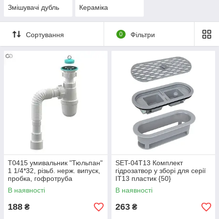
Змішувачі дубль
Кераміка
Сортування
0
Фільтри
Т0415 умивальник "Тюльпан"
SET-04T13 Комплект
1 1/4*32, різьб. нерж. випуск,
гідрозатвор у зборі для серії
пробка, гофротруба
IT13 пластик {50}
32*32/40/50{30}
В наявності
В наявності
188
263
₴
₴