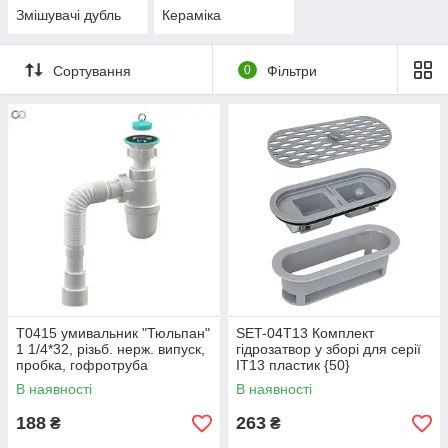
Змішувачі дубль
Кераміка
Сортування
0
Фільтри
Т0415 умивальник "Тюльпан"
SET-04T13 Комплект
1 1/4*32, різьб. нерж. випуск,
гідрозатвор у зборі для серії
пробка, гофротруба
IT13 пластик {50}
32*32/40/50{30}
В наявності
В наявності
188
263
₴
₴