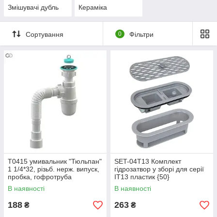
Змішувачі дубль
Кераміка
Сортування
0
Фільтри
Т0415 умивальник "Тюльпан"
SET-04T13 Комплект
1 1/4*32, різьб. нерж. випуск,
гідрозатвор у зборі для серії
пробка, гофротруба
IT13 пластик {50}
32*32/40/50{30}
В наявності
В наявності
188
263
₴
₴