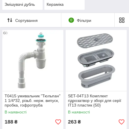
Змішувачі дубль
Кераміка
Сортування
0
Фільтри
Т0415 умивальник "Тюльпан"
SET-04T13 Комплект
1 1/4*32, різьб. нерж. випуск,
гідрозатвор у зборі для серії
пробка, гофротруба
IT13 пластик {50}
32*32/40/50{30}
В наявності
В наявності
188
263
₴
₴