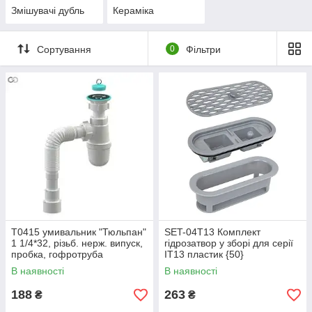
Змішувачі дубль
Кераміка
Сортування
0
Фільтри
Т0415 умивальник "Тюльпан"
SET-04T13 Комплект
1 1/4*32, різьб. нерж. випуск,
гідрозатвор у зборі для серії
пробка, гофротруба
IT13 пластик {50}
32*32/40/50{30}
В наявності
В наявності
188
263
₴
₴