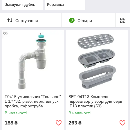
Змішувачі дубль
Кераміка
Сортування
0
Фільтри
Т0415 умивальник "Тюльпан"
SET-04T13 Комплект
1 1/4*32, різьб. нерж. випуск,
гідрозатвор у зборі для серії
пробка, гофротруба
IT13 пластик {50}
32*32/40/50{30}
В наявності
В наявності
188
263
₴
₴