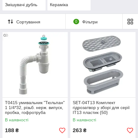
Змішувачі дубль
Кераміка
Сортування
0
Фільтри
Т0415 умивальник "Тюльпан"
SET-04T13 Комплект
1 1/4*32, різьб. нерж. випуск,
гідрозатвор у зборі для серії
пробка, гофротруба
IT13 пластик {50}
32*32/40/50{30}
В наявності
В наявності
188
263
₴
₴