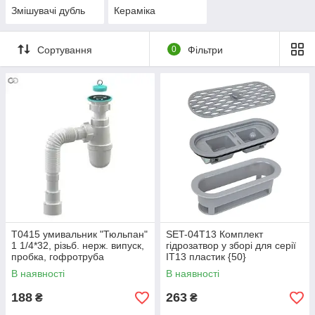
Змішувачі дубль
Кераміка
Сортування
0
Фільтри
Т0415 умивальник "Тюльпан"
SET-04T13 Комплект
1 1/4*32, різьб. нерж. випуск,
гідрозатвор у зборі для серії
пробка, гофротруба
IT13 пластик {50}
32*32/40/50{30}
В наявності
В наявності
188
263
₴
₴