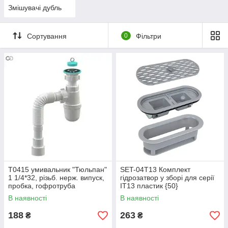
Змішувачі дубль
Сортування
0
Фільтри
Т0415 умивальник "Тюльпан"
SET-04T13 Комплект
1 1/4*32, різьб. нерж. випуск,
гідрозатвор у зборі для серії
пробка, гофротруба
IT13 пластик {50}
32*32/40/50{30}
В наявності
В наявності
188
263
₴
₴