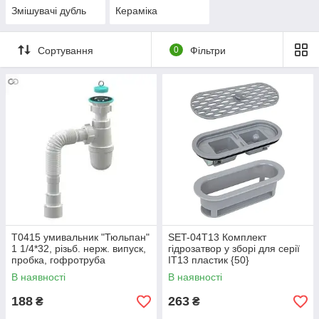
Змішувачі дубль
Кераміка
Сортування
0
Фільтри
Т0415 умивальник "Тюльпан"
SET-04T13 Комплект
1 1/4*32, різьб. нерж. випуск,
гідрозатвор у зборі для серії
пробка, гофротруба
IT13 пластик {50}
32*32/40/50{30}
В наявності
В наявності
188
263
₴
₴