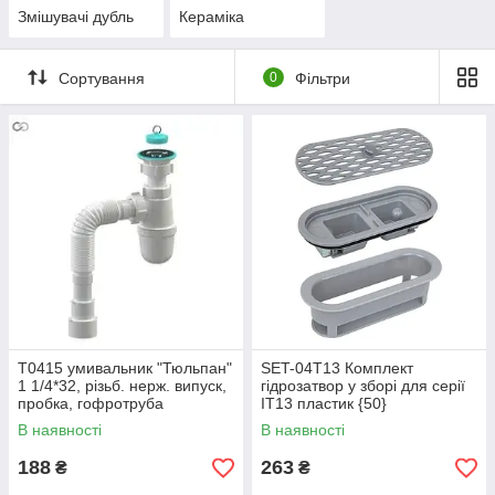
Змішувачі дубль
Кераміка
Сортування
0
Фільтри
Т0415 умивальник "Тюльпан"
SET-04T13 Комплект
1 1/4*32, різьб. нерж. випуск,
гідрозатвор у зборі для серії
пробка, гофротруба
IT13 пластик {50}
32*32/40/50{30}
В наявності
В наявності
188
263
₴
₴