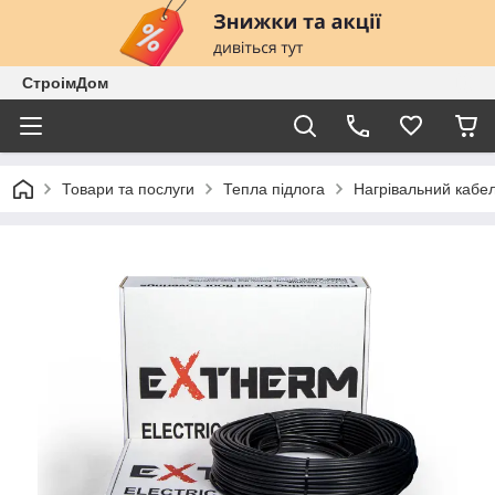
СтроімДом
Товари та послуги
Тепла підлога
Нагрівальний кабе