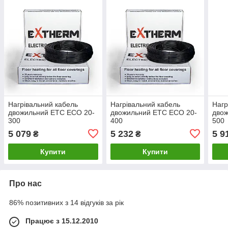
Нагрівальний кабель
Нагрівальний кабель
Нагр
двожильний ETС ECO 20-
двожильний ETС ECO 20-
дво
300
400
500
5 079
5 232
5 9
₴
₴
Купити
Купити
Про нас
86% позитивних з 14 відгуків за рік
Працює з 15.12.2010