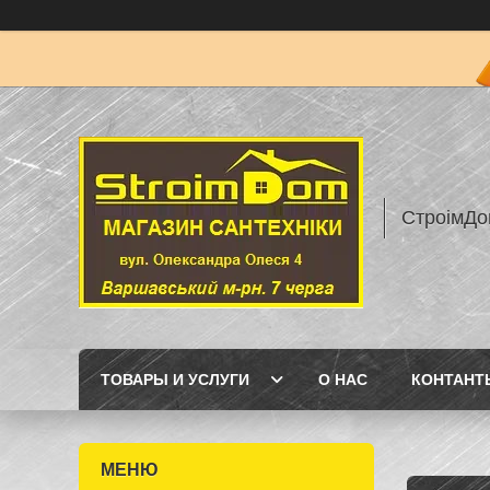
СтроімДо
ТОВАРЫ И УСЛУГИ
О НАС
КОНТАНТ