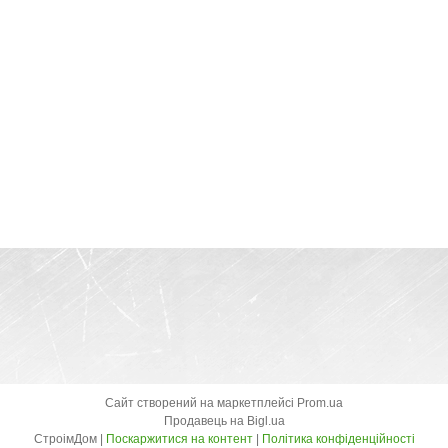
Сайт створений на маркетплейсі
Prom.ua
Продавець на Bigl.ua
СтроімДом |
Поскаржитися на контент
|
Політика конфіденційності