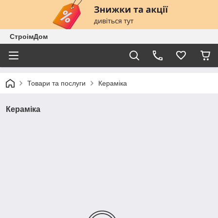
СтроімДом
Товари та послуги
Кераміка
Кераміка