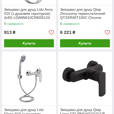
Змішувач для душу Lidz Anny
Змішувач для душу Qtap
010 (з душовим гарнітуром)
Zkrouceny термостатичний
(k40) LDANN010CRM35124
QTZKR40T105C Chrome
Chrome
В наявності
В наявності
913
6 221
₴
₴
Купити
Купити
Змішувач для душу Lidz
Змішувач для душу Qtap
Gloria 010 (з душовим
Lipno QTLIPNO4023101CB