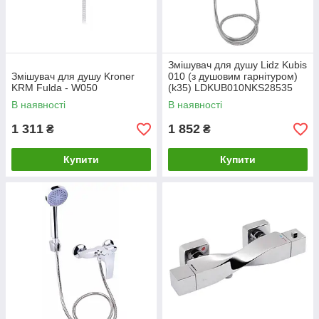
Змішувач для душу Lidz Kubis
Змішувач для душу Kroner
010 (з душовим гарнітуром)
KRM Fulda - W050
(k35) LDKUB010NKS28535
Nickel
В наявності
В наявності
1 311
1 852
₴
₴
Купити
Купити