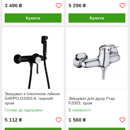
3 496
5 296
₴
₴
Купити
Купити
Змішувач з гігієнічною лійкою
GAPPO G2003-6, чорний/
Змішувач для душу Frap
хром
F2003, хром
Готово до відправки
В наявності
5 112
1 560
₴
₴