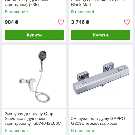
гарнітуром) (k35)
Black Matt
LDGLO010CRM35101
В наявності
В наявності
Chrome
984
3 746
₴
₴
Купити
Купити
Змішувач для душу Qtap
Slavonice з душовим
Змішувач для душу GAPPO
гарнітуром QTSLV4042103C
G2091 термостат, хром
Chrome
В наявності
В наявності