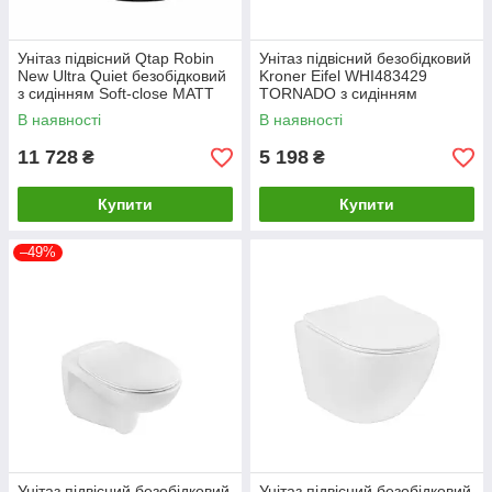
Унітаз підвісний Qtap Robin
Унітаз підвісний безобідковий
New Ultra Quiet безобідковий
Kroner Eifel WHI483429
з сидінням Soft-close MATT
TORNADO з сидінням
BLACK QT13332381АSMB
(KE483429WHIT)
В наявності
В наявності
11 728
5 198
₴
₴
Купити
Купити
–49%
Унітаз підвісний безобідковий
Унітаз підвісний безобідковий