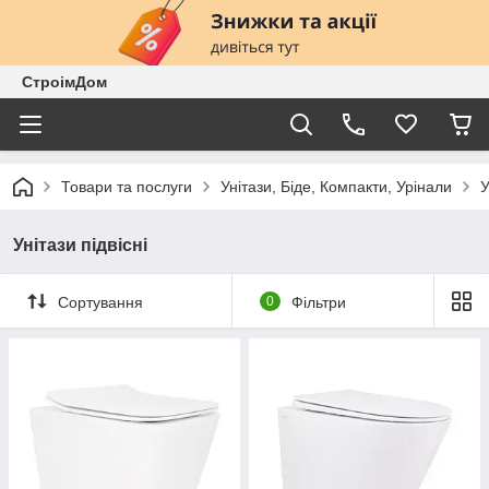
СтроімДом
Товари та послуги
Унітази, Біде, Компакти, Урінали
У
Унітази підвісні
Сортування
0
Фільтри