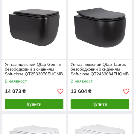
Унітаз підвісний Qtap Gemini
Унітаз підвісний Qtap Taurus
безободковий з сидінням
безободковий з сидінням
Soft-close QT2533076EUQMB
Soft-close QT2433084EUQMB
В наявності
В наявності
14 073
13 604
₴
₴
Купити
Купити