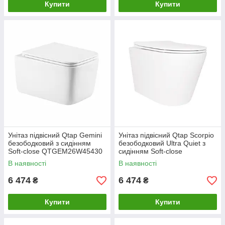
Купити
Купити
Унітаз підвісний Qtap Gemini
Унітаз підвісний Qtap Scorpio
безободковий з сидінням
безободковий Ultra Quiet з
Soft-close QTGEM26W45430
сидінням Soft-close
QT14332380AW
В наявності
В наявності
6 474
6 474
₴
₴
Купити
Купити