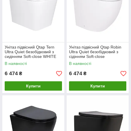
Унітаз підвісний Qtap Tern
Унітаз підвісний Qtap Robin
Ultra Quiet безобідковий з
Ultra Quiet безобідковий з
сидінням Soft-close WHITE
сідінням Soft-close
QT17332303AW
520x365x365 мм WHITE
В наявності
В наявності
6 474
6 474
₴
₴
Купити
Купити