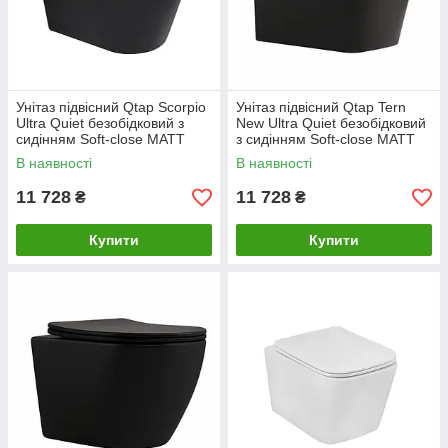
Унітаз підвісний Qtap Scorpio
Унітаз підвісний Qtap Tern
Ultra Quiet безобідковий з
New Ultra Quiet безобідковий
сидінням Soft-close MATT
з сидінням Soft-close MATT
BLACK QT14332380AMB
BLACK QT17332303ASMB
В наявності
В наявності
11 728
11 728
₴
₴
Купити
Купити