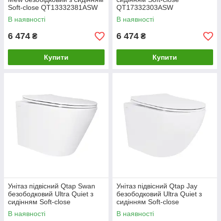
Soft-close QT13332381АSW
QT17332303ASW
В наявності
В наявності
6 474
6 474
₴
₴
Купити
Купити
Унітаз підвісний Qtap Swan
Унітаз підвісний Qtap Jay
безободковий Ultra Quiet з
безободковий Ultra Quiet з
сидінням Soft-close
сидінням Soft-close
QT16335179W
QT07335177W
В наявності
В наявності