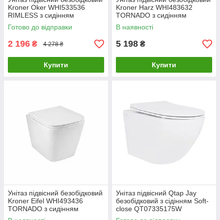
Kroner Oker WHI533536
Kroner Harz WHI483632
RIMLESS з сидінням
TORNADO з сидінням
(KO533536WHIR)
(KH483632WHIT)
Готово до відправки
В наявності
2 196
5 198
₴
₴
4 278 ₴
Купити
Купити
Унітаз підвісний безобідковий
Унітаз підвісний Qtap Jay
Kroner Eifel WHI493436
безобідковий з сідінням Soft-
TORNADO з сидінням
close QT07335175W