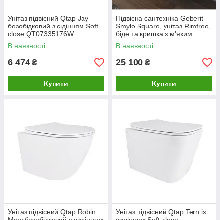
Унітаз підвісний Qtap Jay
Підвісна сантехніка Geberit
безобідковий з сідінням Soft-
Smyle Square, унітаз Rimfree,
close QT07335176W
біде та кришка з м'яким
опусканням SOFT-CLOSE
В наявності
В наявності
6 474
25 100
₴
₴
Купити
Купити
Унітаз підвісний Qtap Robin
Унітаз підвісний Qtap Tern із
Mew безобідковий з сидінням
сидінням Soft-close