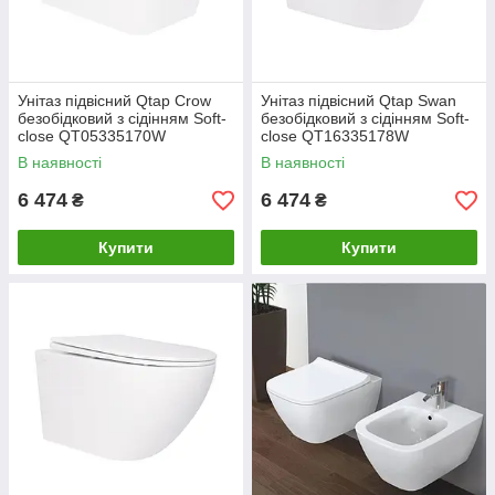
Унітаз підвісний Qtap Crow
Унітаз підвісний Qtap Swan
безобідковий з сідінням Soft-
безобідковий з сідінням Soft-
close QT05335170W
close QT16335178W
В наявності
В наявності
6 474
6 474
₴
₴
Купити
Купити