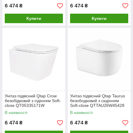
6 474
6 474
₴
₴
Купити
Купити
Унітаз підвісний Qtap Crow
Унітаз підвісний Qtap Taurus
безобідковий з сідінням Soft-
безободковий з сидінням
close QT05335171W
Soft-close QTTAU26W45428
В наявності
В наявності
6 474
6 474
₴
₴