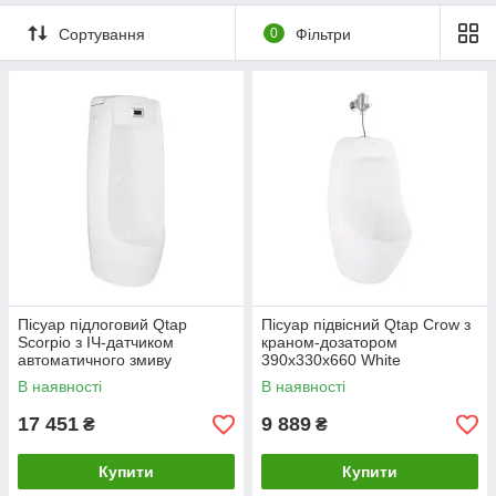
Сортування
0
Фільтри
Пісуар підлоговий Qtap
Пісуар підвісний Qtap Crow з
Scorpio з ІЧ-датчиком
краном-дозатором
автоматичного змиву
390х330х660 White
430х370х990 White
QT0588112HW
В наявності
В наявності
QT1488101HW
17 451
9 889
₴
₴
Купити
Купити