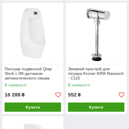
Писсуар подвесной Qtap
Змивний пристрій для
Stork с ИК-датчиком
пісуара Kroner KRM Klassisch
автоматического смыва
- C110
350х310х685 White
В наявності
В наявності
QT1588102HW
16 288
552
₴
₴
Купити
Купити