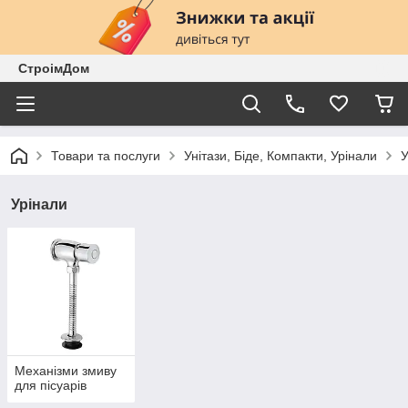
СтроімДом
Товари та послуги
Унітази, Біде, Компакти, Урінали
У
Урінали
Механізми змиву
для пісуарів