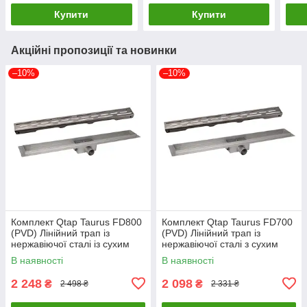
Купити
Купити
Акційні пропозиції та новинки
–10%
–10%
Комплект Qtap Taurus FD800
Комплект Qtap Taurus FD700
(PVD) Лінійний трап із
(PVD) Лінійний трап із
нержавіючої сталі із сухим
нержавіючої сталі з сухим
затвором 800 мм
затвором 700 мм
В наявності
В наявності
2 248
2 098
₴
₴
2 498 ₴
2 331 ₴