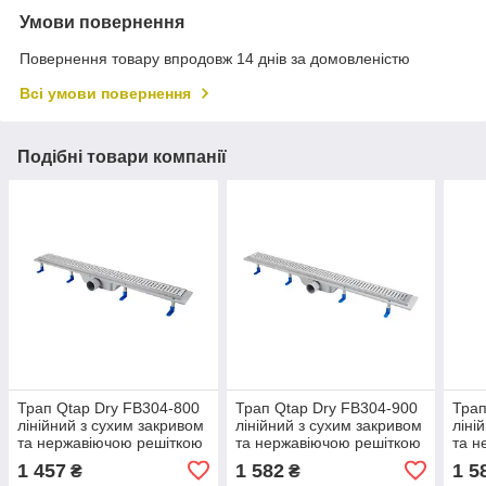
Умови повернення
Повернення товару впродовж 14 днів за домовленістю
Всі умови повернення
Подібні товари компанії
Трап Qtap Dry FB304-800
Трап Qtap Dry FB304-900
Трап
лінійний з сухим закривом
лінійний з сухим закривом
ліні
та нержавіючою решіткою
та нержавіючою решіткою
та н
800х73
900х73
700
1 457
1 582
1 5
₴
₴