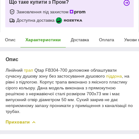
Що таке купити з Пром?
Замовлення під захистом
Доступна доставка
Опис
Характеристики
Доставка
Оплата
Умови 
Опис
Лінійний
трап
Qtap FB304-700 допоможе облаштувати
сучасну душову зону без застосування душового
піддона
, на
рівні з підлогою. Корпус трапа виконано з якісного пластику
сірого кольору. Дана модель виконана з прямокутною
решіткою з нержавіючої сталі розміром 700х73 мм і має
випускний отвір діаметром 50 мм. Сухий закрив не дає
неприємному запаху проникати у приміщення з каналізації по
трубах.
Приховати