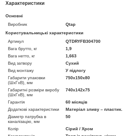
Характеристики
Основні
Виробник
Qtap
Користувальницькі характеристики
Артикул
QTDRYFB304700
Вага брутто, кг
1,9
Вага нетто, кг
1,663
Вид затвору
Сухий
Вид монтажу
У підлогу
Габарити упаковки
750х150х80
(ШхГхВ), мм
Габаритні розміри виробу
740х142х75
(ШхГхВ), мм
Гарантія
60 місяців
Додаткові характеристики
Матеріал зливу – пластик.
Діаметр патрубка в
50
каналізацію, мм
Колір
Сірий / Хром
Комплектація
Трап із решіткою, ніжки,