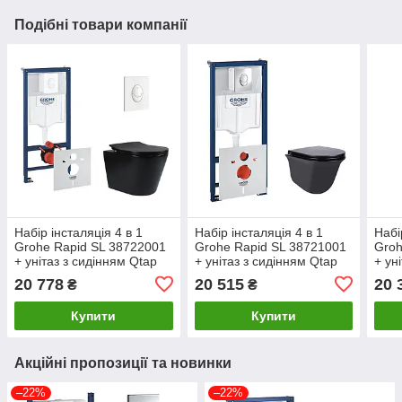
Подібні товари компанії
Набір інсталяція 4 в 1
Набір інсталяція 4 в 1
Набі
Grohe Rapid SL 38722001
Grohe Rapid SL 38721001
Groh
+ унітаз з сидінням Qtap
+ унітаз з сидінням Qtap
+ ун
Scorpio QT1433053ERMB
Virgo QT1833051ERMB
Vir
20 778
20 515
20 
₴
₴
Купити
Купити
Акційні пропозиції та новинки
–22%
–22%