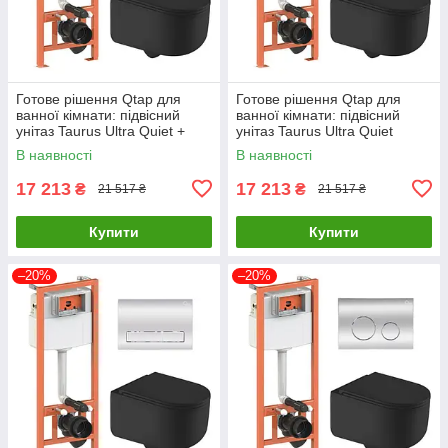
Готове рішення Qtap для
Готове рішення Qtap для
ванної кімнати: підвісний
ванної кімнати: підвісний
унітаз Taurus Ultra Quiet +
унітаз Taurus Ultra Quiet
комплект інсталяції Nest 4 в 1
490x360x380 + комплект
В наявності
В наявності
(лінійна клавіша Matt
інсталяції Nest 4 в 1 (кругла
17 213
17 213
₴
₴
21 517 ₴
21 517 ₴
Купити
Купити
–20%
–20%