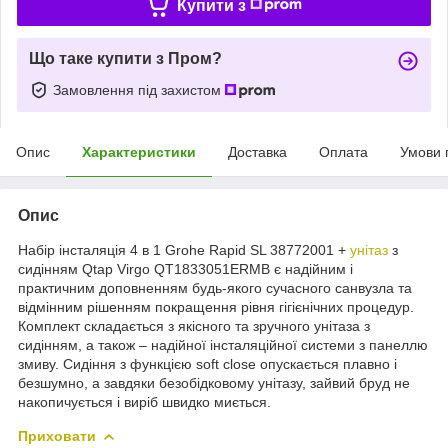
Купити з
Що таке купити з Пром?
Замовлення під захистом
Опис
Характеристики
Доставка
Оплата
Умови 
Опис
Набір інсталяція 4 в 1 Grohe Rapid SL 38772001 +
унітаз
з
сидінням Qtap Virgo QT1833051ERMB є надійним і
практичним доповненням будь-якого сучасного санвузла та
відмінним рішенням покращення рівня гігієнічних процедур.
Комплект складається з якісного та зручного унітаза з
сидінням, а також – надійної інсталяційної системи з панеллю
змиву. Сидіння з функцією soft close опускається плавно і
безшумно, а завдяки безобідковому унітазу, зайвий бруд не
накопичується і виріб швидко миється.
Приховати