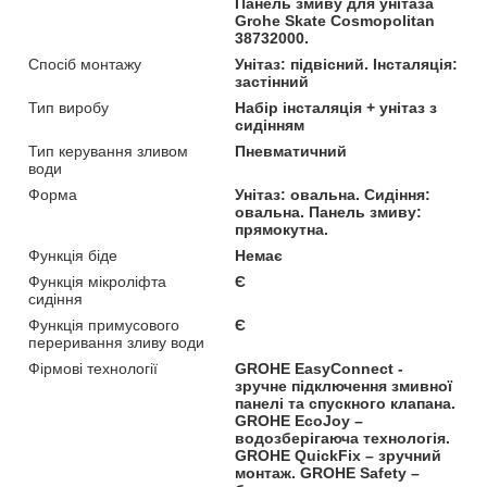
Панель змиву для унітаза
Grohe Skate Cosmopolitan
38732000.
Спосіб монтажу
Унітаз: підвісний. Інсталяція:
застінний
Тип виробу
Набір інсталяція + унітаз з
сидінням
Тип керування зливом
Пневматичний
води
Форма
Унітаз: овальна. Сидіння:
овальна. Панель змиву:
прямокутна.
Функція біде
Немає
Функція мікроліфта
Є
сидіння
Функція примусового
Є
переривання зливу води
Фірмові технології
GROHE EasyConnect -
зручне підключення змивної
панелі та спускного клапана.
GROHE EcoJoy –
водозберігаюча технологія.
GROHE QuickFix – зручний
монтаж. GROHE Safety –