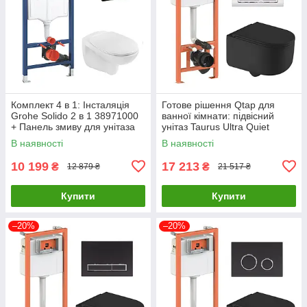
Комплект 4 в 1: Інсталяція
Готове рішення Qtap для
Grohe Solido 2 в 1 38971000
ванної кімнати: підвісний
+ Панель змиву для унітаза
унітаз Taurus Ultra Quiet
Grohe Even Black 38966KV0 +
490x360x380 + комплект
В наявності
В наявності
Унітаз безободковий
інсталяції Nest 4 в 1
10 199
17 213
₴
₴
12 879 ₴
21 517 ₴
Купити
Купити
–20%
–20%