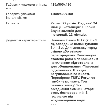
Габарити упаковки унітаза,
415х505х430
мм
Габарити упаковки
1150х520х150
інсталяції, мм
Гарантія
Унітаз: 27 років. Сидіння: 24
місяці. Інсталяція: 10 років.
Звукоізоляція для
інсталяції: 12 місяців.
Додаткові характеристики
Змивний бачок GD 2 (2, 6 - 9
л), заводське налаштування
6 л і 3 л. Для монтажу перед
стіною або стіною-
перегородкою. Самонесуча
сталева рама з порошковим
напиленням підготовлена
для облицювання. Фіксовані
підключення. Швидке
регулювання по висоті.
Перевірено TUEV. Регулює
глибину монтажу. Три
режими зливу: 2-х
об'єднання з'ємний, старт/
стоп, безперервний. З
ізоляцією від
конденсаційної води.