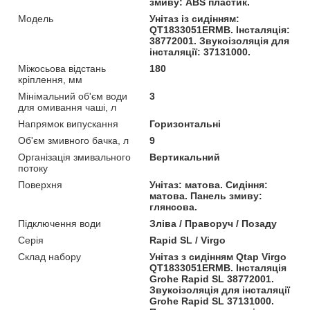
змиву: ABS пластик.
Модель
Унітаз із сидінням:
QT1833051ERMB. Інсталяція:
38772001. Звукоізоляція для
інсталяції: 37131000.
Міжосьова відстань
180
кріплення, мм
Мінімальний об'єм води
3
для омивання чаші, л
Напрямок випускання
Горизонтальні
Об'єм змивного бачка, л
9
Організація змивального
Вертикальний
потоку
Поверхня
Унітаз: матова. Сидіння:
матова. Панель змиву:
глянсова.
Підключення води
Зліва / Праворуч / Позаду
Серія
Rapid SL / Virgo
Склад набору
Унітаз з сидінням Qtap Virgo
QT1833051ERMB. Інсталяція
Grohe Rapid SL 38772001.
Звукоізоляція для інсталяції
Grohe Rapid SL 37131000.