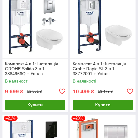
Комплект 4 в 1: Інсталяція
Комплект 4 в 1: Інсталяція
GROHE Solido 3 в 1
Grohe Rapid SL 3 в 1
3884966Q + Унітаз
38772001 + Унітаз
безобідковий Kroner Oker
безободковий Kroner Oker
В наявності
В наявності
WHI533536 RIMLESS з
WHI533536 RIMLESS з
сидінням Slim
сидінням Slim
9 699
10 499
₴
₴
12 501 ₴
13 473 ₴
Купити
Купити
–21%
–20%