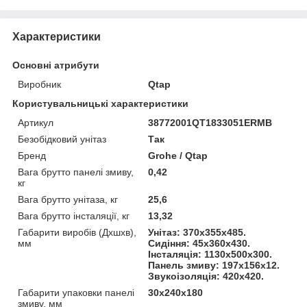
Характеристики
Основні атрибути
Виробник
Qtap
Користувальницькі характеристики
Артикул
38772001QT1833051ERMB
Безобідковий унітаз
Так
Бренд
Grohe / Qtap
Вага брутто панелі змиву,
0,42
кг
Вага брутто унітаза, кг
25,6
Вага брутто інсталяції, кг
13,32
Габарити виробів (Дхшхв),
Унітаз: 370х355х485.
мм
Сидіння: 45х360х430.
Інсталяція: 1130х500х300.
Панель змиву: 197х156х12.
Звукоізоляція: 420х420.
Габарити упаковки панелі
30х240х180
змиву, мм