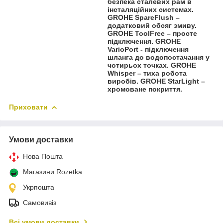
безпека сталевих рам в
інсталяційних системах.
GROHE SpareFlush –
додатковий обсяг змиву.
GROHE ToolFree – просте
підключення. GROHE
VarioPort - підключення
шланга до водопостачання у
чотирьох точках. GROHE
Whisper – тиха робота
виробів. GROHE StarLight –
хромоване покриття.
Приховати
Умови доставки
Нова Пошта
Магазини Rozetka
Укрпошта
Самовивіз
Всі умови доставки