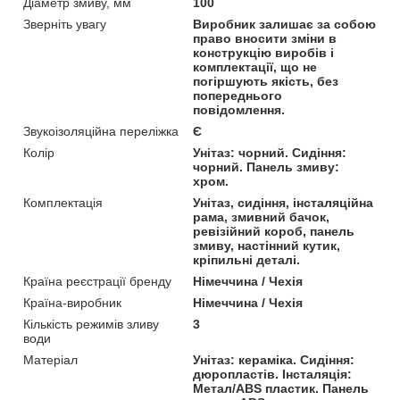
Діаметр змиву, мм
100
Зверніть увагу
Виробник залишає за собою
право вносити зміни в
конструкцію виробів і
комплектації, що не
погіршують якість, без
попереднього
повідомлення.
Звукоізоляційна переліжка
Є
Колір
Унітаз: чорний. Сидіння:
чорний. Панель змиву:
хром.
Комплектація
Унітаз, сидіння, інсталяційна
рама, змивний бачок,
ревізійний короб, панель
змиву, настінний кутик,
кріпильні деталі.
Країна реєстрації бренду
Німеччина / Чехія
Країна-виробник
Німеччина / Чехія
Кількість режимів зливу
3
води
Матеріал
Унітаз: кераміка. Сидіння:
дюропластів. Інсталяція:
Метал/ABS пластик. Панель