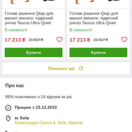
Готове рішення Qtap для
Готове рішення Qtap для
ванної кімнати: підвісний
ванної кімнати: підвісний
унітаз Taurus Ultra Quiet
унітаз Taurus Ultra Quiet
490x360x380 + комплект
490x360x380 + комплект
В наявності
В наявності
інсталяції Nest 4 в 1 (лінійна
інсталяції Nest 4 в 1 (кругла
17 213
17 213
₴
₴
21 517 ₴
21 517 ₴
Купити
Купити
Показати ще
Про нас
86% позитивних з 14 відгуків за рік
Працює з 15.12.2010
м. Київ
Олександра Олеся 4, Київ, Україна