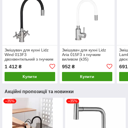
Змішувач для кухні Lidz
Змішувач для кухні Lidz
Зміш
Wind 013F3
Aria 015F3 з гнучким
Lam
двохвентильний з гнучким
виливом (k35)
двох
виливом
LDARI015F3WHI43362
вил
1 412
952
691
₴
₴
LDWIN013F3NKS43392
White / Nickel
LDL
Nickel
Chr
Купити
Купити
Акційні пропозиції та новинки
–35%
–35%