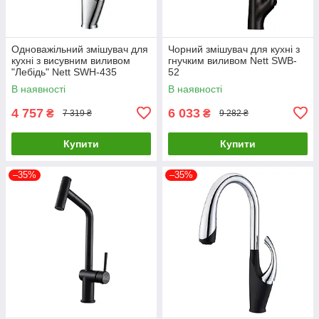
Одноважільний змішувач для
Чорний змішувач для кухні з
кухні з висувним виливом
гнучким виливом Nett SWB-
"Лебідь" Nett SWH-435
52
В наявності
В наявності
4 757
6 033
₴
₴
7 319 ₴
9 282 ₴
Купити
Купити
–35%
–35%