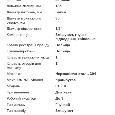
Довжина виливу, мм
185
Діаметр патрона, мм
Букса
Діаметр монтажного
35
отвору, мм
Діаметр підключення
1/2"
Комплектація
Змішувач, гнучке
підведення, кріплення.
Країна реєстрації бренду
Польща
Країна-виробник
Польща
Кількість вантажних місць
1
Кількість отворів для
1
монтажу
Матеріал
Нержавіюча сталь 304
Механізм змішування
Кран-букса
Мoдель
013F4
Призначення
Для кухні
Робочий тиск, bar
До 3
Тип виливу
Гнучкий
Тип виробу
Змішувач