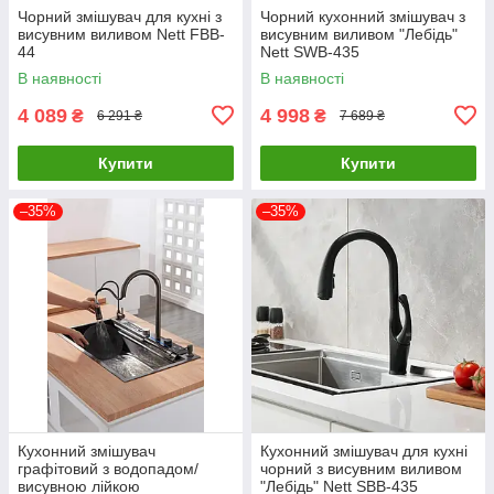
Чорний змішувач для кухні з
Чорний кухонний змішувач з
висувним виливом Nett FBB-
висувним виливом "Лебідь"
44
Nett SWB-435
В наявності
В наявності
4 089
4 998
₴
₴
6 291 ₴
7 689 ₴
Купити
Купити
–35%
–35%
Кухонний змішувач
Кухонний змішувач для кухні
графітовий з водопадом/
чорний з висувним виливом
висувною лійкою
"Лебідь" Nett SBB-435