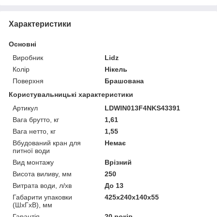
Характеристики
Основні
Виробник
Lidz
Колір
Нікель
Поверхня
Брашована
Користувальницькі характеристики
Артикул
LDWIN013F4NKS43391
Вага брутто, кг
1,61
Вага нетто, кг
1,55
Вбудований кран для
Немає
питної води
Вид монтажу
Врізний
Висота виливу, мм
250
Витрата води, л/хв
До 13
Габарити упаковки
425х240х140х55
(ШхГхВ), мм
Гарантія
20 років