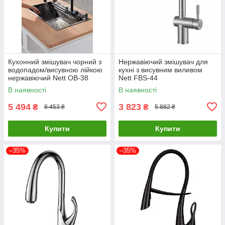
Кухонний змішувач чорний з
Нержавіючий змішувач для
водопадом/висувною лійкою
кухні з висувним виливом
нержавіючий Nett OB-38
Nett FBS-44
В наявності
В наявності
5 494
3 823
₴
₴
8 453 ₴
5 882 ₴
Купити
Купити
–35%
–35%