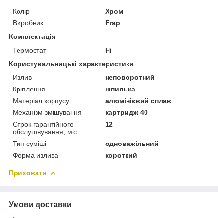
Колір
Хром
Виробник
Frap
Комплектація
Термостат
Ні
Користувальницькі характеристики
Излив
неповоротний
Крiплення
шпилька
Матеріал корпусу
алюмінієвий сплав
Механізм змішування
картридж 40
Строк гарантійного
12
обслуговування, міс
Тип суміші
одноважільний
Форма излива
короткий
Приховати
Умови доставки