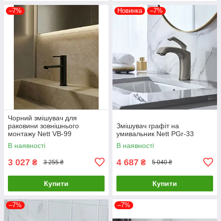
–7%
Новинка
–7%
Чорний змішувач для
раковини зовнішнього
Змішувач графіт на
монтажу Nett VB-99
умивальник Nett PGr-33
В наявності
В наявності
3 027
4 687
₴
₴
3 255 ₴
5 040 ₴
Купити
Купити
–7%
–7%