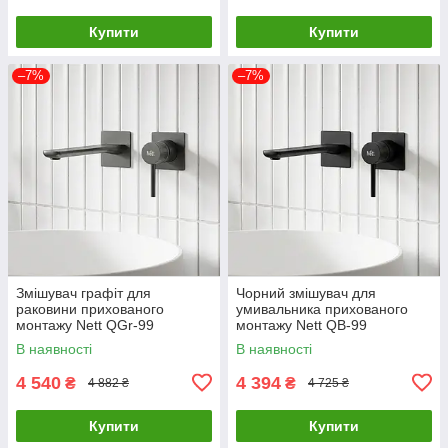
Купити
Купити
–7%
–7%
Змішувач графіт для
Чорний змішувач для
раковини прихованого
умивальника прихованого
монтажу Nett QGr-99
монтажу Nett QB-99
В наявності
В наявності
4 540
4 394
₴
₴
4 882 ₴
4 725 ₴
Купити
Купити