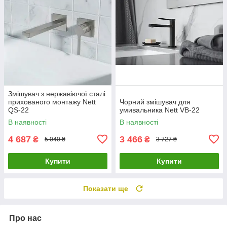
Змішувач з нержавіючої сталі
прихованого монтажу Nett
Чорний змішувач для
QS-22
умивальника Nett VB-22
В наявності
В наявності
4 687
3 466
₴
₴
5 040 ₴
3 727 ₴
Купити
Купити
Показати ще
Про нас