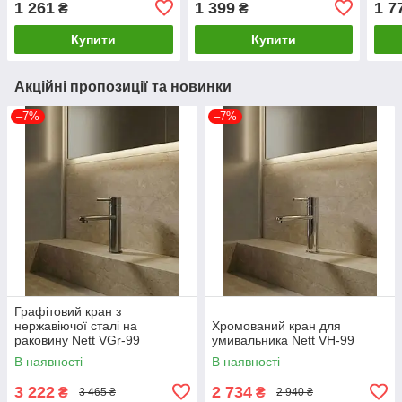
1 261
1 399
1 7
₴
₴
Купити
Купити
Акційні пропозиції та новинки
–7%
–7%
Графітовий кран з
нержавіючої сталі на
Хромований кран для
раковину Nett VGr-99
умивальника Nett VH-99
В наявності
В наявності
3 222
2 734
₴
₴
3 465 ₴
2 940 ₴