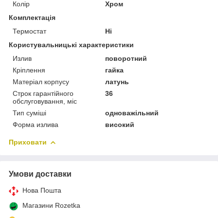
Колір
Хром
Комплектація
Термостат
Ні
Користувальницькі характеристики
Излив
поворотний
Крiплення
гайка
Матеріал корпусу
латунь
Строк гарантійного
36
обслуговування, міс
Тип суміші
одноважільний
Форма излива
високий
Приховати
Умови доставки
Нова Пошта
Магазини Rozetka