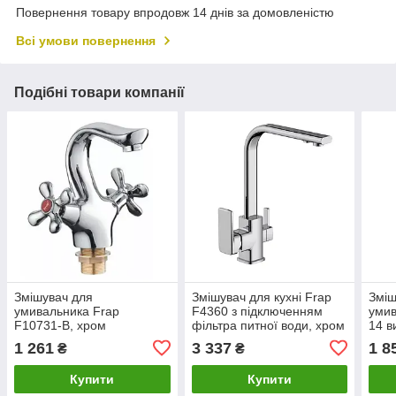
Повернення товару впродовж 14 днів за домовленістю
Всі умови повернення
Подібні товари компанії
Змішувач для
Змішувач для кухні Frap
Зміш
умивальника Frap
F4360 з підключенням
умив
F10731-B, хром
фільтра питної води, хром
14 в
1 261
3 337
1 8
₴
₴
Купити
Купити