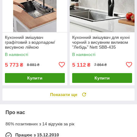
Кухонний змішувач
Кухонний змішувач для кухні
графітовий з водопадом/
чорний з висувним виливом
висувною лійкою
"Лебідь" Nett SBB-435
нержавіючий Nett OG-38
В наявності
В наявності
5 773
5 112
₴
₴
8 881 ₴
7 864 ₴
Купити
Купити
Показати ще
Про нас
86% позитивних з 14 відгуків за рік
Працює з 15.12.2010