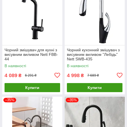
Чорний змішувач для кухні з
Чорний кухонний змішувач з
висувним виливом Nett FBB-
висувним виливом "Лебідь"
44
Nett SWB-435
В наявності
В наявності
4 089
4 998
₴
₴
6 291 ₴
7 689 ₴
Купити
Купити
–35%
–35%