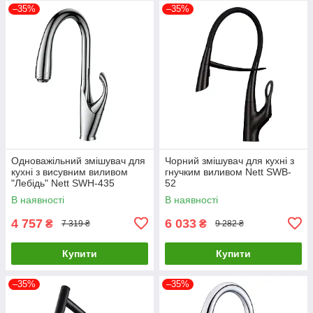
–35%
–35%
Одноважільний змішувач для
Чорний змішувач для кухні з
кухні з висувним виливом
гнучким виливом Nett SWB-
"Лебідь" Nett SWH-435
52
В наявності
В наявності
4 757
6 033
₴
₴
7 319 ₴
9 282 ₴
Купити
Купити
–35%
–35%