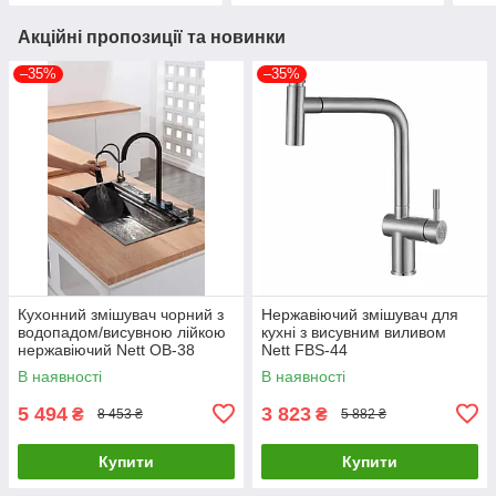
Акційні пропозиції та новинки
–35%
–35%
Кухонний змішувач чорний з
Нержавіючий змішувач для
водопадом/висувною лійкою
кухні з висувним виливом
нержавіючий Nett OB-38
Nett FBS-44
В наявності
В наявності
5 494
3 823
₴
₴
8 453 ₴
5 882 ₴
Купити
Купити