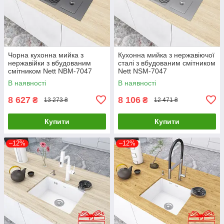
Чорна кухонна мийка з
Кухонна мийка з нержавіючої
нержавійки з вбудованим
сталі з вбудованим смітником
смітником Nett NBM-7047
Nett NSM-7047
В наявності
В наявності
8 627
8 106
₴
₴
13 273 ₴
12 471 ₴
Купити
Купити
–12%
–12%