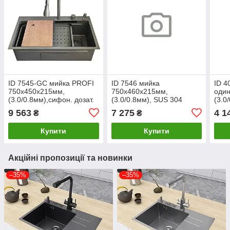
ID 7545-GC мийка PROFI
ID 7546 мийка
ID 
750x450x215мм,
750x460x215мм,
оди
(3.0/0.8мм),сифон. дозат.
(3.0/0.8мм), SUS 304
(3.0
2 кош, дошк, зміщувач
сифон. дозат. 2 кошика
доза
9 563
7 275
4 1
₴
₴
PVD Grey {1/1}
Satin {1/1}
GRAP
Купити
Купити
Акційні пропозиції та новинки
–35%
–35%