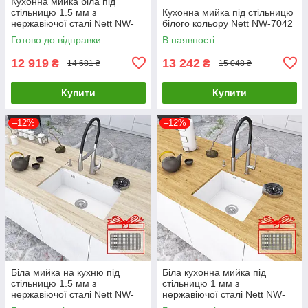
Кухонна мийка біла під
стільницю 1.5 мм з
Кухонна мийка під стільницю
нержавіючої сталі Nett NW-
білого кольору Nett NW-7042
5742
Готово до відправки
В наявності
12 919
13 242
₴
₴
14 681 ₴
15 048 ₴
Купити
Купити
–12%
–12%
Біла мийка на кухню під
Біла кухонна мийка під
стільницю 1.5 мм з
стільницю 1 мм з
нержавіючої сталі Nett NW-
нержавіючої сталі Nett NW-
7042
5045