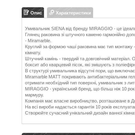
Опис
Характеристики
Умивальник SIENA від бренду MIRAGGIO - це ідеальн
Глянец раковина зі штучного каменю гармонійно доп
- Miramarble.
Круглий за формою чаші раковина має тип монтажу -
кімнату.
Штучний камінь - твердий та довговічний матеріал.
боксит або кварцевий пісок, які змішують з поліефі
В структурі умивальника відсутні пори, що виключає 
Miramarble MATT покривають антибактеріальним гел
отримати необхідний тип поверхні, умивальник з ли
MIRAGGIO - український бренд, що більш ніж 10 рокі
мармуру.
Компанія має власне виробництво, розташоване в Дн
На всі вироби надається гарантія 10 років експлуатац
Створюйте сучасний унікальний дизайн ванної кімн