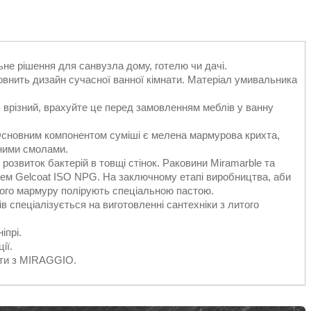
е рішення для санвузла дому, готелю чи дачі.
овнить дизайн сучасної ванної кімнати. Матеріал умивальника
 врізний, врахуйте це перед замовленням меблів у ванну
 Основним компонентом суміші є мелена мармурова крихта,
рними смолами.
розвиток бактерій в товщі стінок. Раковини Miramarble та
ем Gelcoat ISO NPG. На заключному етапі виробництва, аби
того мармуру полірують спеціальною пастою.
в спеціалізується на виготовленні сантехніки з литого
іпрі.
ії.
ати з MIRAGGIO.