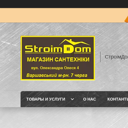
СтроімДо
ТОВАРЫ И УСЛУГИ
О НАС
КОНТАНТ