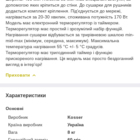
допомогою яких кріпиться до стіни. До сушарки для рушників
додається комплект кріплення. Під'єднується до мережі,
нагрівається за 20-30 хвилин, споживана потужність 170 Вт.
Модель має електронний терморегулятор із таймером.
Терморегулятор має простий і зрозумілий набір функцій.
Нагрівання сушарки відбувається за трирівневою шкалою min-
mid-max (мінімум, середина, максимум). Максимальна
температура нагрівання 55 °C +/- 5 °C градусів.
Терморегулятор має тригодинний таймер і функцію
прискореного нагрівання. Ця модель має просто бездоганний
вигляд в інтер'єрі!
Приховати
Характеристики
Основні
Виробник
Kosser
Країна виробник
Україна
Вага
8 кг
Гарантійний термін
60 міс