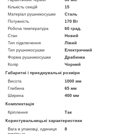
Кількість секцій
15
Матеріал рушникосушки
Сталь
Потужність
170 Вт
Робоча температура
60 град.
Стан
Новий
Тип підключення
Лівий
Тип рушникосушки
Електричний
Форма рушникосушки
Драбинка
Колір
Чорний
Габаритні і приєднувальні розміри
Висота
1000 мм
Глибина
65 мм
Ширина
400 мм
Комплектація
Кріплення
Так
Користувальницькі характеристики
Вага в упаковці, одиниця
8
виміру кг