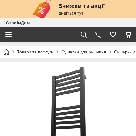
СтроімДом
Товари та послуги
Сушарки для рушників
Сушарки дл