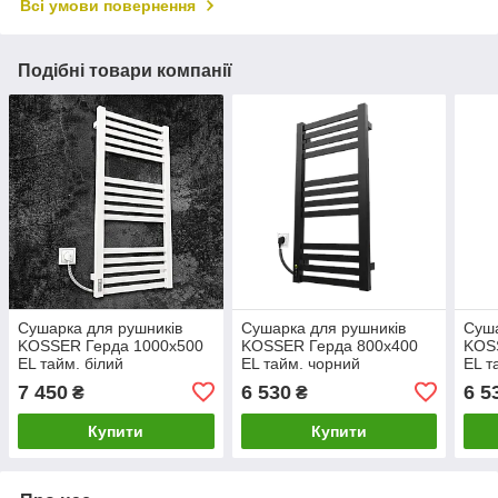
Всі умови повернення
Подібні товари компанії
Сушарка для рушників
Сушарка для рушників
Суша
KOSSER Герда 1000х500
KOSSER Герда 800х400
KOS
EL тайм. білий
EL тайм. чорний
EL т
7 450
6 530
6 5
₴
₴
Купити
Купити