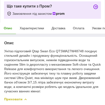
Що таке купити з Пром?
Замовлення під захистом
Опис
Характеристики
Доставка
Оплата
Умови п
Опис
Унітаз підлоговий Qtap Swan Eco QTSWA27W48748 поєднує
стильний дизайн і продуману функціональність. Оснащений
горизонтальним випуском, нижнім підведенням води та
сидінням Slim із дюропласту з механізмами Soft-close та Quick
Release для комфортного використання та легкого очищення.
Його конструкція забезпечує тиху та плавну роботу завдяки
системі Ultra Quiet, яка мінімізує шум при змиві. Дворежимний
бачок об'ємом 3/7,15 літра забезпечує економічну витрату
води, а компактні розміри роблять цю модель ідеальною для
сучасних ванних кімнат.
Приховати