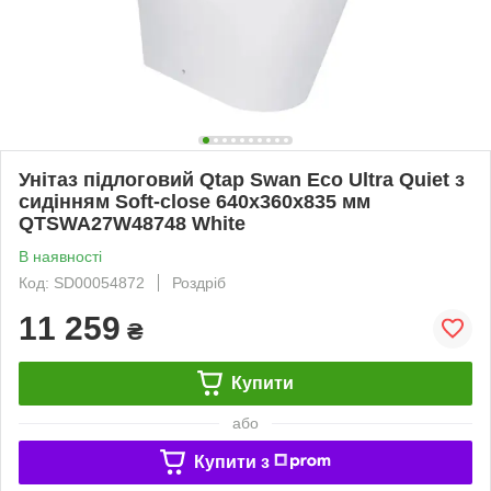
Унітаз підлоговий Qtap Swan Eco Ultra Quiet з
сидінням Soft-close 640x360x835 мм
QTSWA27W48748 White
В наявності
Код: SD00054872
Роздріб
11 259
₴
Купити
або
Купити з