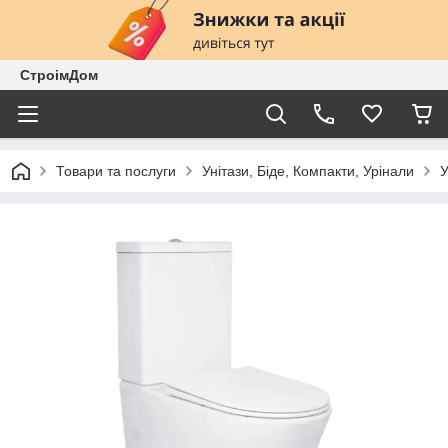
СтроімДом
Товари та послуги
Унітази, Біде, Компакти, Урінали
У