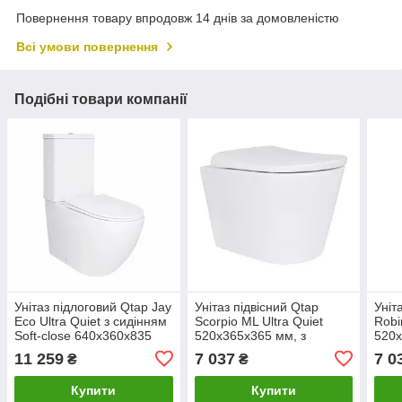
Повернення товару впродовж 14 днів за домовленістю
Всі умови повернення
Подібні товари компанії
Унітаз підлоговий Qtap Jay
Унітаз підвісний Qtap
Уніт
Eco Ultra Quiet з сидінням
Scorpio ML Ultra Quiet
Robi
Soft-close 640x360x835
520x365x365 мм, з
520x
мм QTJAY27W48749
сидінням Soft-close
сиді
11 259
7 037
7 0
₴
₴
White
MagLock, White
MagL
QTSCOML26W49624
QTR
Купити
Купити