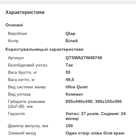
Характеристики
Основні
Виробник
Qtap
Колір
Білий
Користувальницькі характеристики
Артикул
QTSWA27W48748
Безобідковий унітаз
Так
Вага брутто, кг
55
Вага нетто, кг
49,5
Вид системи змиву
Ultra Quiet
Вид унітаза
Компакт
Габарити упаковки
655х440х440; 390х155х450
(ШхГхВ), мм
Гарантія
Унітаз: 27 років. Сидіння: 24
місяці
Діаметр випуску, мм
100
Зливний вихід
Один отвір зліва біля краю