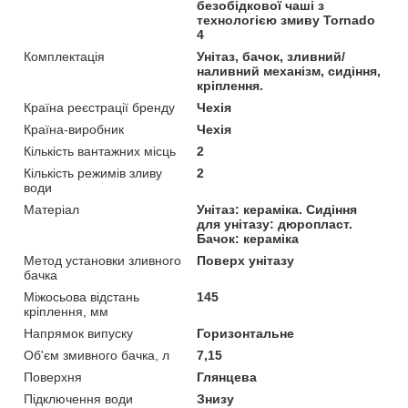
безобідкової чаші з
технологією змиву Tornado
4
Комплектація
Унітаз, бачок, зливний/
наливний механізм, сидіння,
кріплення.
Країна реєстрації бренду
Чехія
Країна-виробник
Чехія
Кількість вантажних місць
2
Кількість режимів зливу
2
води
Матеріал
Унітаз: кераміка. Сидіння
для унітазу: дюропласт.
Бачок: кераміка
Метод установки зливного
Поверх унітазу
бачка
Міжосьова відстань
145
кріплення, мм
Напрямок випуску
Горизонтальне
Об'єм змивного бачка, л
7,15
Поверхня
Глянцева
Підключення води
Знизу