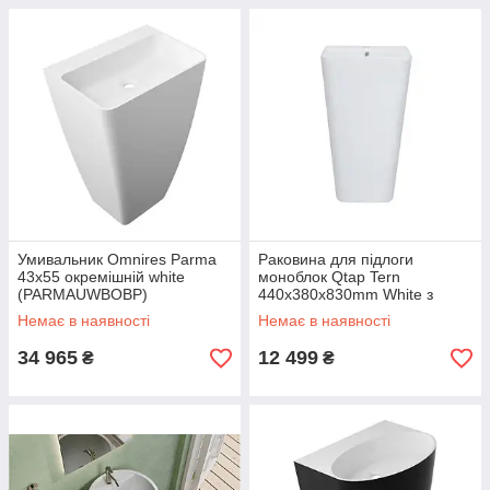
Умивальник Omnires Parma
Раковина для підлоги
43x55 окремішній white
моноблок Qtap Tern
(PARMAUWBOBP)
440х380х830mm White з
донним клапаном
Немає в наявності
Немає в наявності
QT1711G302W
34 965
12 499
₴
₴