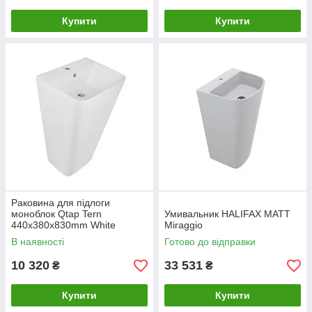
Купити
Купити
Раковина для підлоги
моноблок Qtap Tern
Умивальник HALIFAX MATT
440х380х830mm White
Miraggio
QT1711G302WN
В наявності
Готово до відправки
10 320
33 531
₴
₴
Купити
Купити