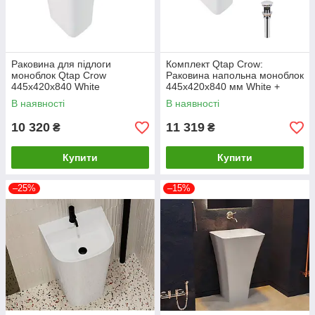
Раковина для підлоги
Комплект Qtap Crow:
моноблок Qtap Crow
Раковина напольна моноблок
445x420x840 White
445x420x840 мм White +
QT0511G315WN
Донний клапан PU02O
В наявності
В наявності
10 320
11 319
₴
₴
Купити
Купити
–25%
–15%