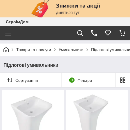
СтроімДом
Товари та послуги
Умивальники
Підлогові умивальн
Підлогові умивальники
Сортування
0
Фільтри