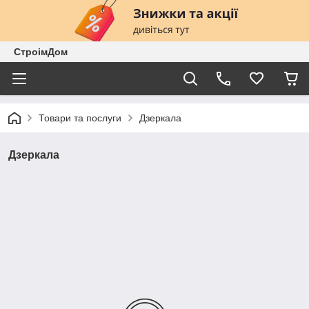
СтроімДом
Товари та послуги
Дзеркала
Дзеркала