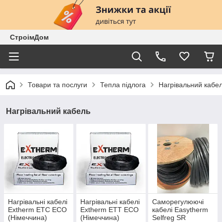
СтроімДом
Товари та послуги
Тепла підлога
Нагрівальний кабе
Нагрівальний кабель
Нагрівальні кабелі
Нагрівальні кабелі
Саморегулюючі
Extherm ETС ECO
Extherm ETT ECO
кабелі Easytherm
(Німеччина)
(Німеччина)
Selfreg SR