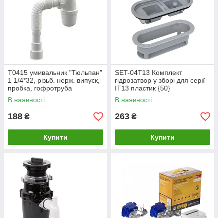
Т0415 умивальник "Тюльпан"
SET-04T13 Комплект
1 1/4*32, різьб. нерж. випуск,
гідрозатвор у зборі для серії
пробка, гофротруба
IT13 пластик {50}
32*32/40/50{30}
В наявності
В наявності
188
263
₴
₴
Купити
Купити