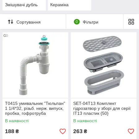
Змішувачі дубль
Кераміка
Сортування
0
Фільтри
Т0415 умивальник "Тюльпан"
SET-04T13 Комплект
1 1/4*32, різьб. нерж. випуск,
гідрозатвор у зборі для серії
пробка, гофротруба
IT13 пластик {50}
32*32/40/50{30}
В наявності
В наявності
188
263
₴
₴