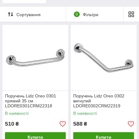
споживачі
Сортування
0
Фільтри
Поручень Lidz Oreo 0301
Поручень Lidz Oreo 0302
прямий 35 см
вигнутий
LDORE0301CRM22318
LDORE0302CRM22319
Chrome
Chrome
В наявності
В наявності
510
588
₴
₴
Купити
Купити