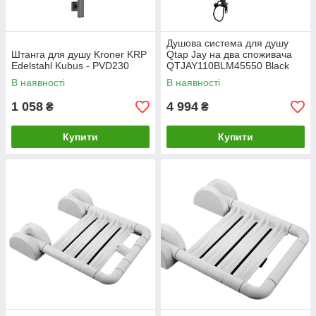
Душова система для душу
Штанга для душу Kroner KRP
Qtap Jay на два споживача
Edelstahl Kubus - PVD230
QTJAY110BLM45550 Black
Matt
В наявності
В наявності
1 058
4 994
₴
₴
Купити
Купити