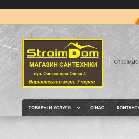
СтроімДо
ТОВАРЫ И УСЛУГИ
О НАС
КОНТАНТ