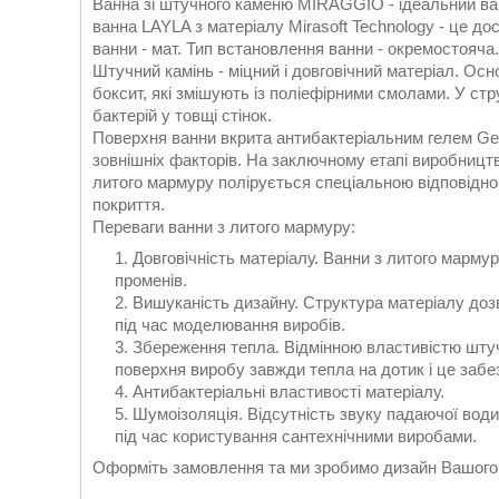
Ванна зі штучного каменю MIRAGGIO - ідеальний вар
ванна LAYLA з матеріалу Mirasoft Technology - це д
ванни - мат. Тип встановлення ванни - окремостояча.
Штучний камінь - міцний і довговічний матеріал. О
боксит, які змішують із поліефірними смолами. У ст
бактерій у товщі стінок.
Поверхня ванни вкрита антибактеріальним гелем Gel
зовнішніх факторів. На заключному етапі виробництв
литого мармуру полірується спеціальною відповід
покриття.
Переваги ванни з литого мармуру:
Довговічність матеріалу. Ванни з литого марму
променів.
Вишуканість дизайну. Структура матеріалу доз
під час моделювання виробів.
Збереження тепла. Відмінною властивістю штуч
поверхня виробу завжди тепла на дотик і це заб
Антибактеріальні властивості матеріалу.
Шумоізоляція. Відсутність звуку падаючої вод
під час користування сантехнічними виробами.
Оформіть замовлення та ми зробимо дизайн Вашого 