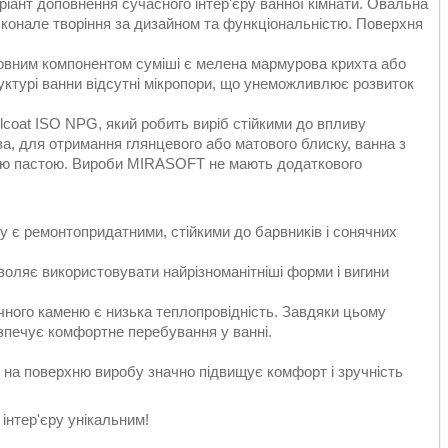
іант доповнення сучасного інтер'єру ванної кімнати. Овальна
осконале творіння за дизайном та функціональністю. Поверхня
сновним компонентом суміші є мелена мармурова крихта або
руктурі ванни відсутні мікропори, що унеможливлює розвиток
coat ISO NPG, який робить виріб стійкими до впливу
а, для отримання глянцевого або матового блиску, ванна з
ною пастою. Вироби MIRASOFT не мають додаткового
ру є ремонтопридатними, стійкими до барвників і сонячних
воляє використовувати найрізноманітніші форми і вигини
ного каменю є низька теплопровідність. Завдяки цьому
езпечує комфортне перебування у ванні.
и на поверхню виробу значно підвищує комфорт і зручність
інтер'єру унікальним!