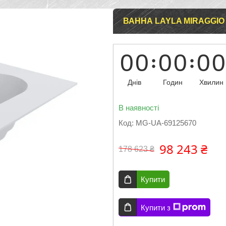
ВАННА LAYLA MIRAGGIO
0
0
0
0
0
0
Днів
Годин
Хвилин
В наявності
Код:
MG-UA-69125670
98 243 ₴
178 623 ₴
Купити
Купити з