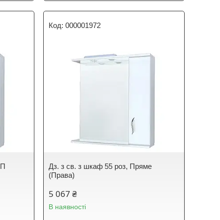
000001972
 П
Дз. з св. з шкаф 55 роз, Пряме
(Права)
5 067 ₴
В наявності