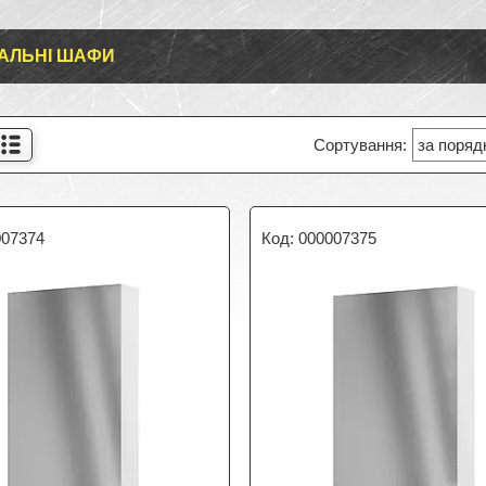
АЛЬНІ ШАФИ
007374
000007375