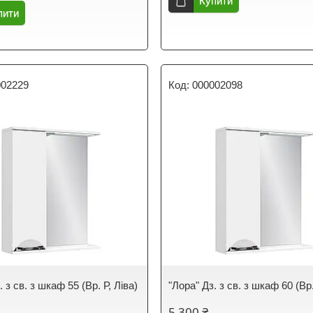
Купити
пити
002229
000002098
. з св. з шкаф 55 (Вр. Р, Ліва)
"Лора" Дз. з св. з шкаф 60 (Вр.
5 300 ₴