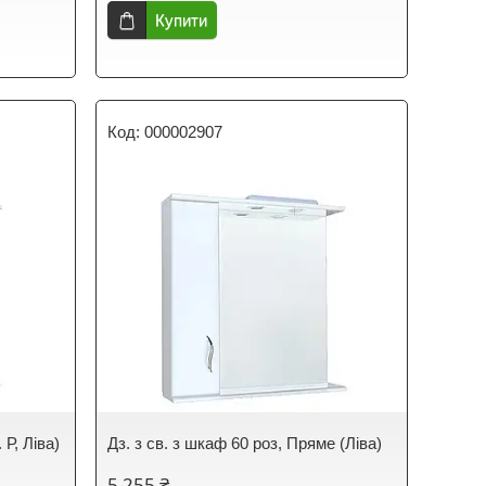
Купити
000002907
 Р, Ліва)
Дз. з св. з шкаф 60 роз, Пряме (Ліва)
5 255 ₴