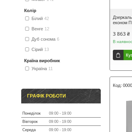
Колір
Дзеркаль
Білий
42
економ П
Венге
12
3 863 ₴
Дуб сонома
6
В наявнос
Сірий
13
Ку
Країна виробник
Україна
11
000
ГРАФІК РОБОТИ
Понеділок
09:00
19:00
Вівторок
09:00
19:00
Середа
09:00
19:00