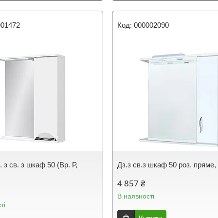
001472
000002090
. з св. з шкаф 50 (Вр. Р,
Дз.з св.з шкаф 50 роз, пряме,
4 857 ₴
В наявності
ті