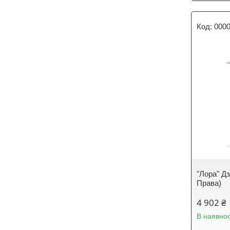
000
"Лора" Дз
Права)
4 902 ₴
В наявнос