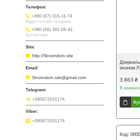
+380 (67) 315-11-74
Відділ онлайн продажів
+380 (50) 381-05-41
Бухгалтерія
http://Stroimdom.site
Дзеркаль
економ Л
Stroimdom.site@gmail.com
3 863 ₴
В наявнос
+380673151174
Ку
+380673151174
000