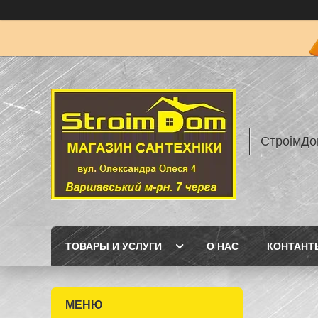
СтроімДо
ТОВАРЫ И УСЛУГИ
О НАС
КОНТАНТ