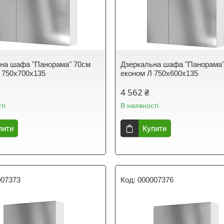
на шафа "Панорама" 70см
Дзеркальна шафа "Панорама"
 750х700х135
економ Л 750х600х135
4 562 ₴
ті
В наявності
пити
Купити
007373
000007376