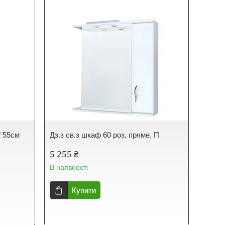
 55см
Дз.з св.з шкаф 60 роз, пряме, П
5 255 ₴
В наявності
Купити