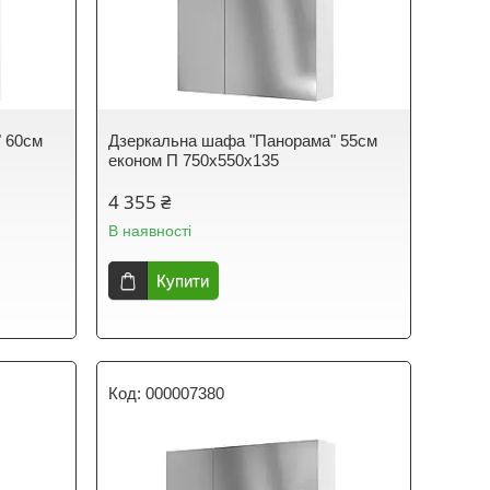
 60см
Дзеркальна шафа "Панорама" 55см
економ П 750х550х135
4 355 ₴
В наявності
Купити
000007380