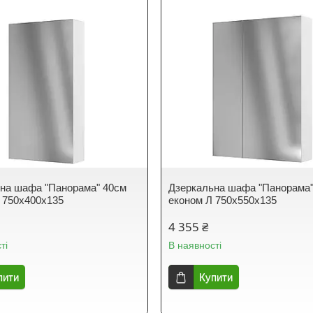
на шафа "Панорама" 40см
Дзеркальна шафа "Панорама"
 750х400х135
економ Л 750х550х135
4 355 ₴
ті
В наявності
пити
Купити