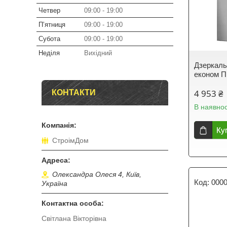
Четвер
09:00
19:00
Пʼятниця
09:00
19:00
Субота
09:00
19:00
Неділя
Вихідний
Дзеркаль
економ П
4 953 ₴
КОНТАКТИ
В наявнос
Ку
СтроімДом
Олександра Олеся 4, Київ,
000
Україна
Світлана Вікторівна