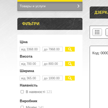
Товары и услуги
ДЗЕРК
ФІЛЬТРИ
Ціна
000
Висота
Ширина
Наявність
В наявності
121
Виробник
Mirater
141