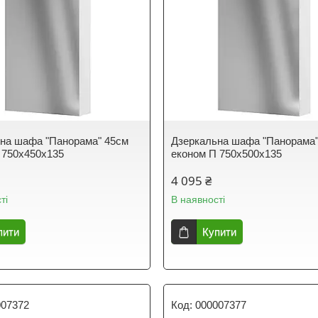
на шафа "Панорама" 45см
Дзеркальна шафа "Панорама"
 750х450х135
економ П 750х500х135
4 095 ₴
ті
В наявності
пити
Купити
007372
000007377