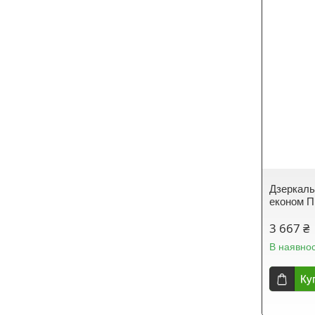
Дзеркаль
економ П
3 667 ₴
В наявнос
Ку