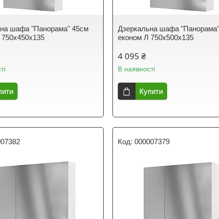
на шафа "Панорама" 45см
Дзеркальна шафа "Панорама"
 750х450х135
економ Л 750х500х135
4 095 ₴
ті
В наявності
пити
Купити
007382
000007379