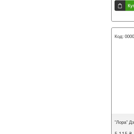
Ку
000
"Лора" Дз
5 115 ₴