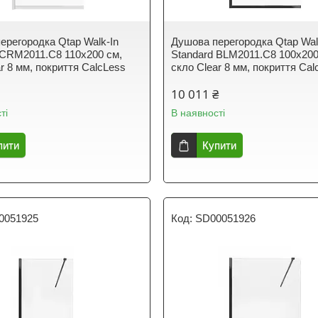
ерегородка Qtap Walk-In
Душова перегородка Qtap Wal
 CRM2011.C8 110х200 см,
Standard BLM2011.C8 100х200
r 8 мм, покриття CalcLess
скло Clear 8 мм, покриття Cal
10 011 ₴
ті
В наявності
пити
Купити
0051925
SD00051926