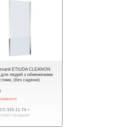
ersanit ETIUDA CLEANON
й для людей з обмеженими
тями, (без сидіння)
₴
аявності
67) 315-11-74
онлайн продажів