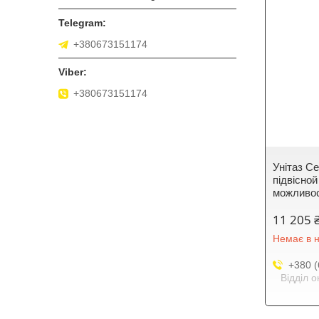
+380673151174
+380673151174
Унітаз C
підвісно
можливос
11 205 
Немає в н
+380 (
Відділ 