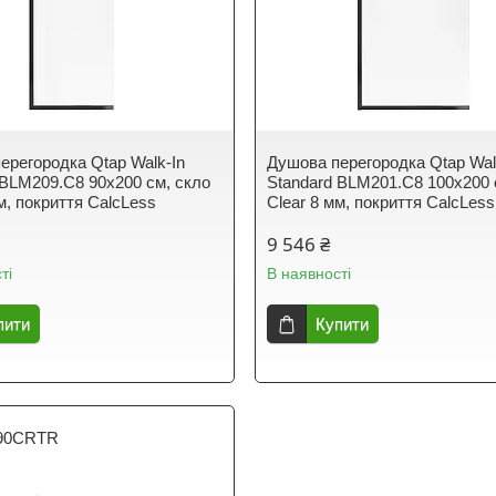
ерегородка Qtap Walk-In
Душова перегородка Qtap Wal
 BLM209.C8 90х200 см, скло
Standard BLM201.C8 100х200 
м, покриття CalcLess
Clear 8 мм, покриття CalcLess
9 546 ₴
ті
В наявності
пити
Купити
90CRTR