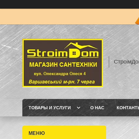
СтроімДо
ТОВАРЫ И УСЛУГИ
О НАС
КОНТАНТ