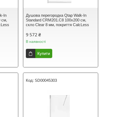
k-In
Душова перегородка Qtap Walk-In
 см,
Standard CRM201.C8 100х200 см,
cLess
скло Clear 8 мм, покриття CalcLess
9 572 ₴
В наявності
Купити
SD00045303