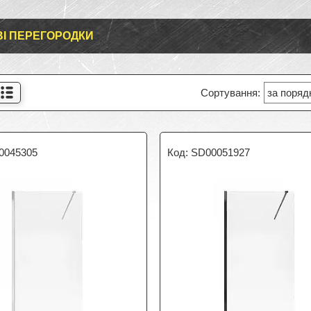
І ПЕРЕГОРОДКИ
0045305
SD00051927