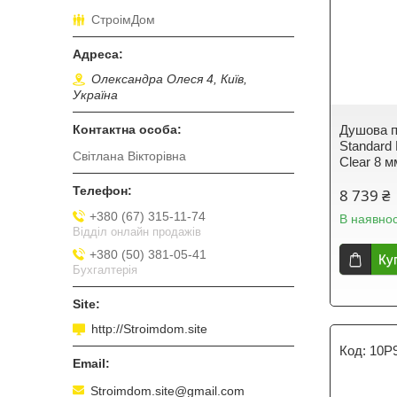
СтроімДом
Олександра Олеся 4, Київ,
Україна
Душова п
Standard
Світлана Вікторівна
Clear 8 м
8 739 ₴
+380 (67) 315-11-74
В наявнос
Відділ онлайн продажів
+380 (50) 381-05-41
Ку
Бухгалтерія
http://Stroimdom.site
10P
Stroimdom.site@gmail.com