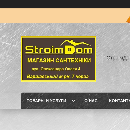
СтроімДо
ТОВАРЫ И УСЛУГИ
О НАС
КОНТАНТ