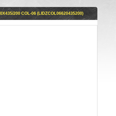
X435/200 COL-06 (LIDZCOL06620435200)