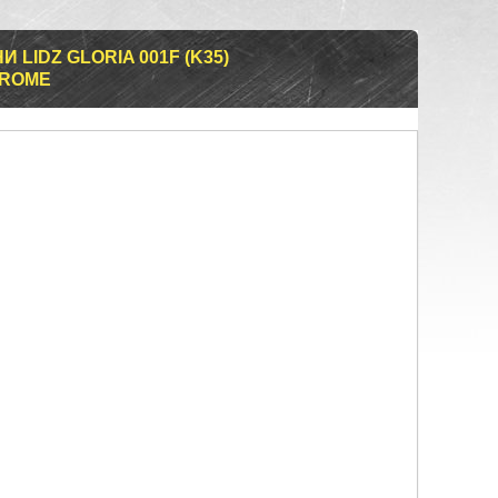
 LIDZ GLORIA 001F (K35)
HROME