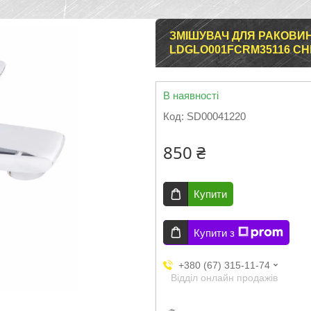
ЗМІШУВАЧ ДЛЯ РАКОВИНИ
LDGLO001FCRM35116 C
В наявності
Код:
SD00041220
850 ₴
Купити
Купити з
+380 (67) 315-11-74
Відділ онлайн продажів