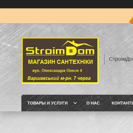
СтроімДо
ТОВАРЫ И УСЛУГИ
О НАС
КОНТАНТ